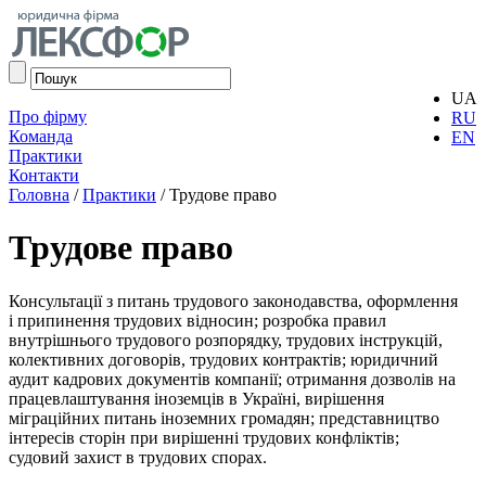
UA
Про фірму
RU
Команда
EN
Практики
Контакти
Головна
/
Практики
/
Трудове право
Трудове право
Консультації з питань трудового законодавства, оформлення
і припинення трудових відносин; розробка правил
внутрішнього трудового розпорядку, трудових інструкцій,
колективних договорів, трудових контрактів; юридичний
аудит кадрових документів компанії; отримання дозволів на
працевлаштування іноземців в Україні, вирішення
міграційних питань іноземних громадян; представництво
інтересів сторін при вирішенні трудових конфліктів;
судовий захист в трудових спорах.